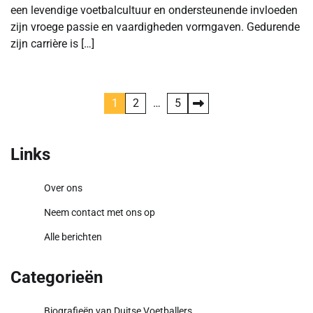
een levendige voetbalcultuur en ondersteunende invloeden
zijn vroege passie en vaardigheden vormgaven. Gedurende
zijn carrière is […]
Posts
1
2
…
5
pagination
Links
Over ons
Neem contact met ons op
Alle berichten
Categorieën
Biografieën van Duitse Voetballers