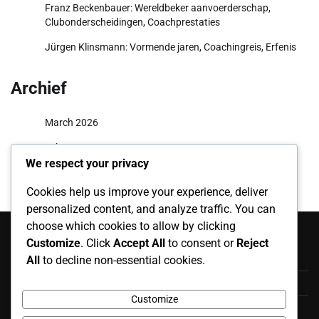
Franz Beckenbauer: Wereldbeker aanvoerderschap,
Clubonderscheidingen, Coachprestaties
Jürgen Klinsmann: Vormende jaren, Coachingreis, Erfenis
Archief
March 2026
February 2026
We respect your privacy
Cookies help us improve your experience, deliver
personalized content, and analyze traffic. You can
Categorieën
choose which cookies to allow by clicking
Customize
. Click
Accept All
to consent or
Reject
Biografieën van Duitse Voetballers
All
to decline non-essential cookies.
Carrièrehoogtepunten van Duitse Voetballers
Customize
Impact van Duitse Voetballers