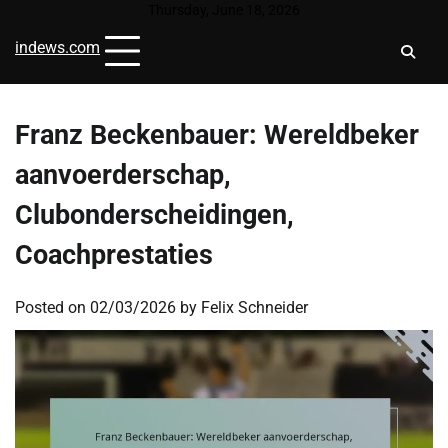
Skip
Thursday, June 18, 2026
to
indews.com
content
Franz Beckenbauer: Wereldbeker
aanvoerderschap,
Clubonderscheidingen,
Coachprestaties
Posted on
02/03/2026
by
Felix Schneider