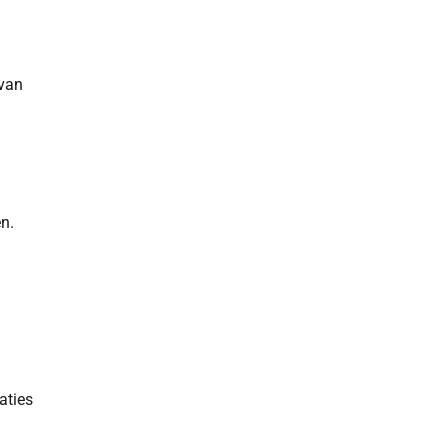
 van
n.
aties