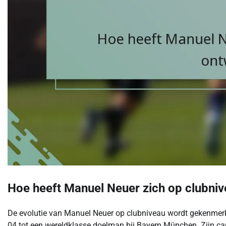
Hoe heeft Manuel Neuer zich op clubni
De evolutie van Manuel Neuer op clubniveau wordt gekenmerk
04 tot een wereldklasse doelman bij Bayern München. Zijn carr