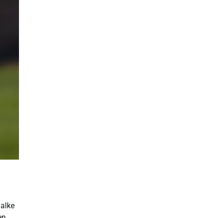
halke
en