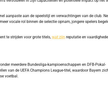
n’s vertrouwen in zijn capaciteiten en potentiële impact op het 
snel aanpaste aan de speelstijl en verwachtingen van de club. Ne
n meer vocale rol binnen de selectie opnam, jongere spelers bege
t te strijden voor grote titels,
wat zijn
reputatie en vaardighede
aaronder meerdere Bundesliga-kampioenschappen en DFB-Pokal-
gstellen van de UEFA Champions League-titel, waardoor Bayern zic
se voetbal.