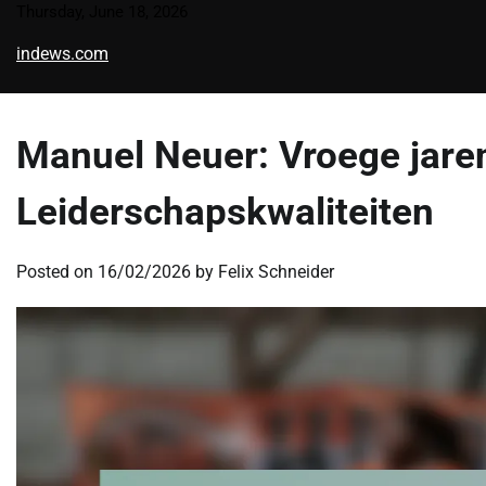
Skip
Thursday, June 18, 2026
to
indews.com
content
Manuel Neuer: Vroege jaren
Leiderschapskwaliteiten
Posted on
16/02/2026
by
Felix Schneider