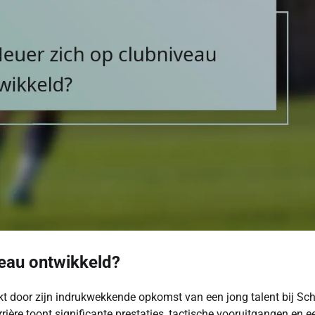
veau ontwikkeld?
t door zijn indrukwekkende opkomst van een jong talent bij Sc
ière toont significante prestaties, tactische vooruitgangen en e