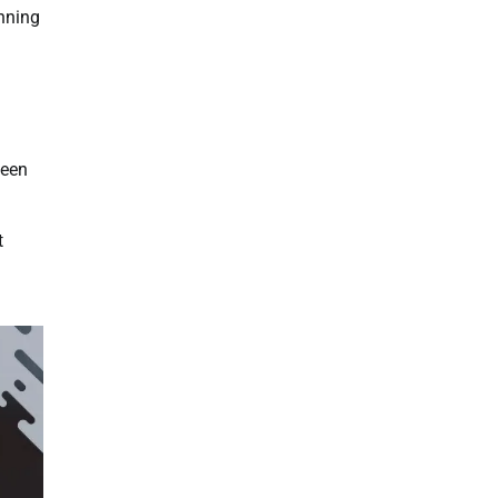
nning
 een
t