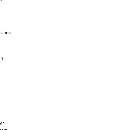
taties
in
er