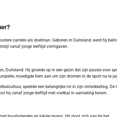
uer?
llustere carrière als doelman. Geboren in Duitsland, werd hij beïn
elstijl vanaf jonge leeftijd vormgaven.
Duitsland. Hij groeide op in een gezin dat zijn passie voor spo
urspeler, moedigde hem aan om zijn dromen in de sport na te ja
balcultuur, speelde een belangrijke rol in zijn ontwikkeling. De 
oor hij vanaf jonge leeftijd met voetbal in aanraking kwam.
met buurtvrienden en lokale teams. Hij sloot zich aan bij het